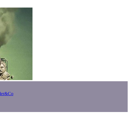
bler&Co