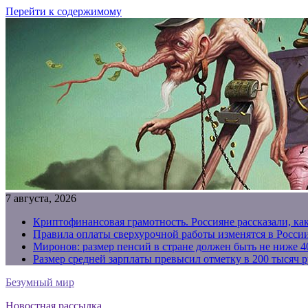
Перейти к содержимому
7 августа, 2026
Криптофинансовая грамотность. Россияне рассказали, ка
Правила оплаты сверхурочной работы изменятся в России
Миронов: размер пенсий в стране должен быть не ниже 4
Размер средней зарплаты превысил отметку в 200 тысяч р
Безумный мир
Новостная рассылка