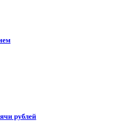
ием
сячи рублей