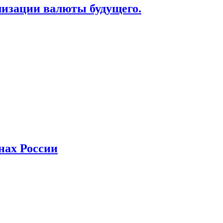
лизации валюты будущего.
нах России