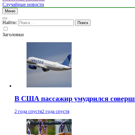
Случайные новости
Меню
Найти:
Заголовки
В США пассажир умудрился совершит
2 года спустя
2 года спустя