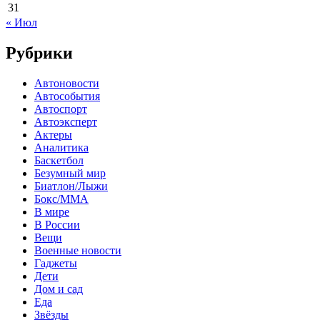
31
« Июл
Рубрики
Автоновости
Автособытия
Автоспорт
Автоэксперт
Актеры
Аналитика
Баскетбол
Безумный мир
Биатлон/Лыжи
Бокс/MMA
В мире
В России
Вещи
Военные новости
Гаджеты
Дети
Дом и сад
Еда
Звёзды