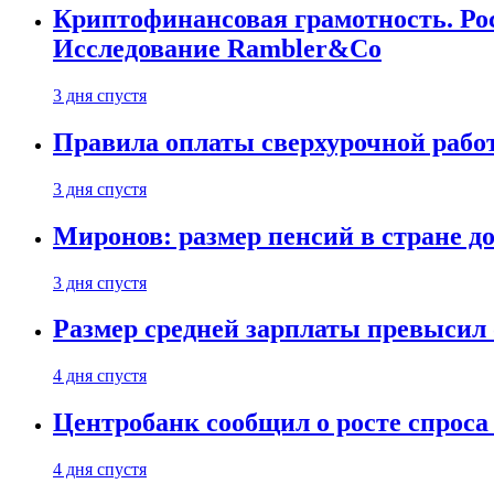
Криптофинансовая грамотность. Рос
Исследование Rambler&Co
3 дня спустя
Правила оплаты сверхурочной работ
3 дня спустя
Миронов: размер пенсий в стране д
3 дня спустя
Размер средней зарплаты превысил о
4 дня спустя
Центробанк сообщил о росте спроса
4 дня спустя