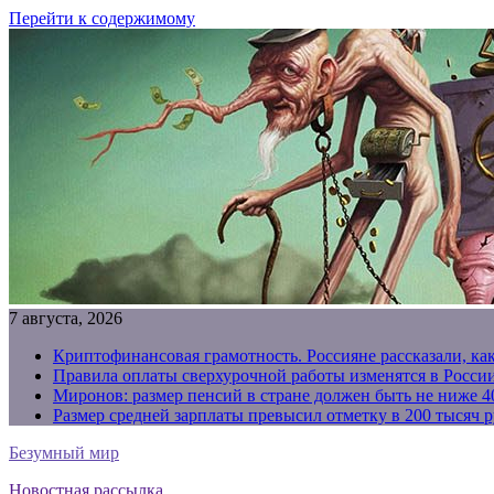
Перейти к содержимому
7 августа, 2026
Криптофинансовая грамотность. Россияне рассказали, ка
Правила оплаты сверхурочной работы изменятся в России
Миронов: размер пенсий в стране должен быть не ниже 4
Размер средней зарплаты превысил отметку в 200 тысяч р
Безумный мир
Новостная рассылка