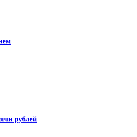
ием
сячи рублей