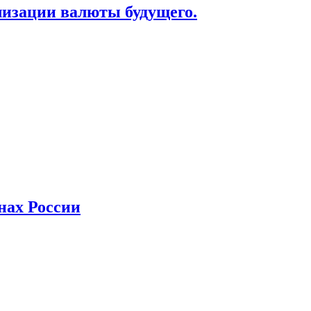
лизации валюты будущего.
нах России