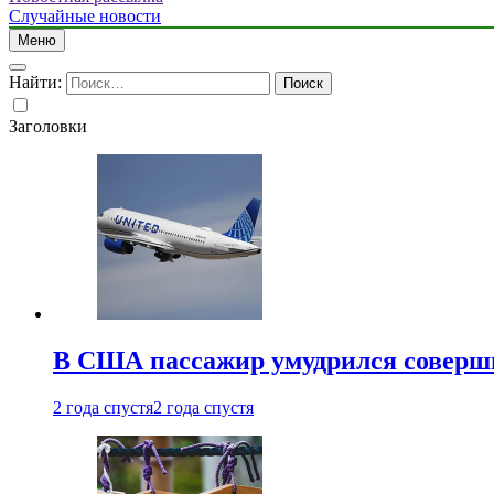
Случайные новости
Меню
Найти:
Заголовки
В США пассажир умудрился совершит
2 года спустя
2 года спустя