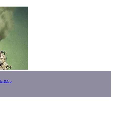
bler&Co