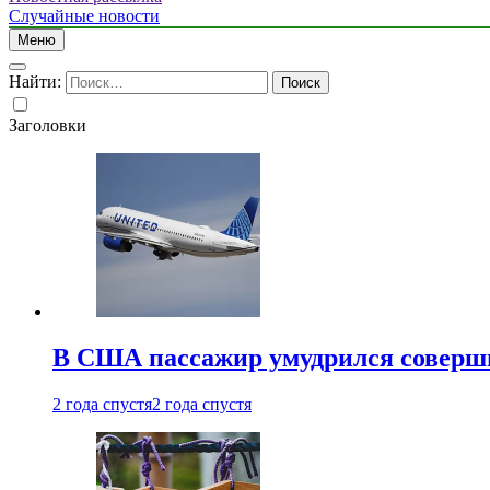
Случайные новости
Меню
Найти:
Заголовки
В США пассажир умудрился совершит
2 года спустя
2 года спустя