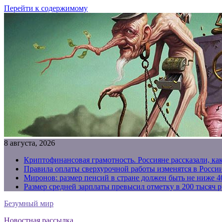
Перейти к содержимому
8 августа, 2026
Криптофинансовая грамотность. Россияне рассказали, ка
Правила оплаты сверхурочной работы изменятся в России
Миронов: размер пенсий в стране должен быть не ниже 4
Размер средней зарплаты превысил отметку в 200 тысяч р
Безумный мир
Новостная рассылка