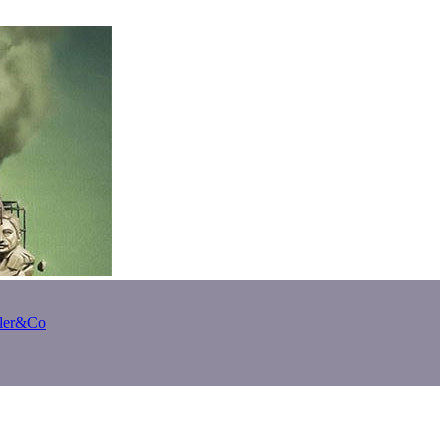
bler&Co