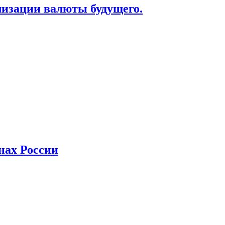
лизации валюты будущего.
нах России