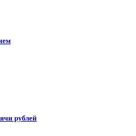
ием
сячи рублей