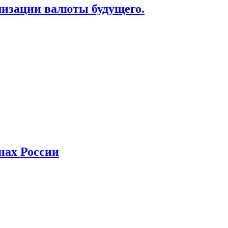
лизации валюты будущего.
нах России