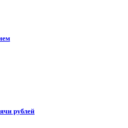
ием
сячи рублей