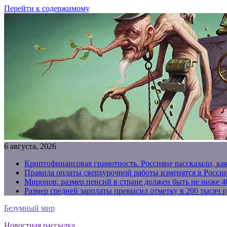
Перейти к содержимому
6 августа, 2026
Криптофинансовая грамотность. Россияне рассказали, ка
Правила оплаты сверхурочной работы изменятся в России
Миронов: размер пенсий в стране должен быть не ниже 4
Размер средней зарплаты превысил отметку в 200 тысяч р
Безумный мир
Новостная рассылка