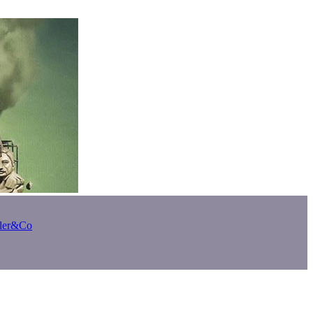
bler&Co