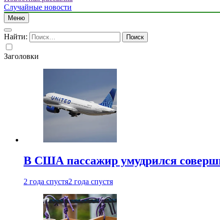
Случайные новости
Меню
Найти:
Заголовки
В США пассажир умудрился совершит
2 года спустя
2 года спустя