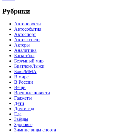
Рубрики
Автоновости
Автособытия
Автоспорт
Автоэксперт
Актеры
Аналитика
Баскетбол
Безумный мир
Биатлон/Лыжи
Бокс/MMA
В мире
В России
Вещи
Военные новости
Гаджеты
Дети
Дом и сад
Еда
Звёзды
Здоровье
Зимние виды спорта