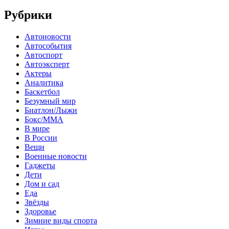
Рубрики
Автоновости
Автособытия
Автоспорт
Автоэксперт
Актеры
Аналитика
Баскетбол
Безумный мир
Биатлон/Лыжи
Бокс/MMA
В мире
В России
Вещи
Военные новости
Гаджеты
Дети
Дом и сад
Еда
Звёзды
Здоровье
Зимние виды спорта