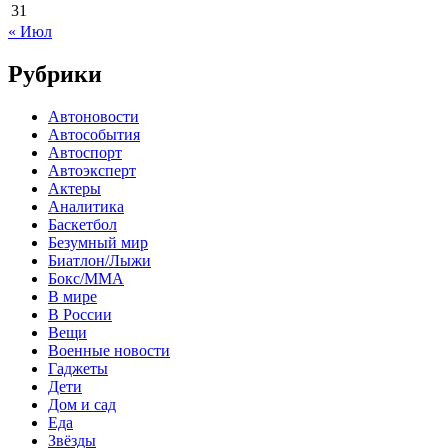
31
« Июл
Рубрики
Автоновости
Автособытия
Автоспорт
Автоэксперт
Актеры
Аналитика
Баскетбол
Безумный мир
Биатлон/Лыжи
Бокс/MMA
В мире
В России
Вещи
Военные новости
Гаджеты
Дети
Дом и сад
Еда
Звёзды