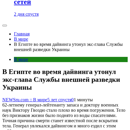
сетей
2 дня спустя
Главная
В мире
В Египте во время дайвинга утонул экс-глава Службы
внешней разведки Украины
В мире
В Египте во время дайвинга утонул
экс-глава Службы внешней разведки
Украины
NEWSru.com :: В мире
5 лет спустя
0
1 минуты
62-летнему генерал-лейтенанту запаса и доктору военных
наук Виктору Гвоздю стало плохо во время погружения. Тело
без признаков жизни было поднято из воды спасателями.
Точная причина смерти станет известной после вскрытия
тела. Генерал увлекался дайвингом и много ездил с этим