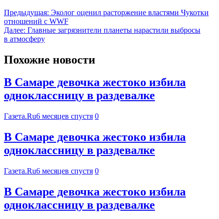
Предыдущая:
Эколог оценил расторжение властями Чукотки
отношений с WWF
Далее:
Главные загрязнители планеты нарастили выбросы
в атмосферу
Похожие новости
В Самаре девочка жестоко избила
одноклассницу в раздевалке
Газета.Ru
6 месяцев спустя
0
В Самаре девочка жестоко избила
одноклассницу в раздевалке
Газета.Ru
6 месяцев спустя
0
В Самаре девочка жестоко избила
одноклассницу в раздевалке