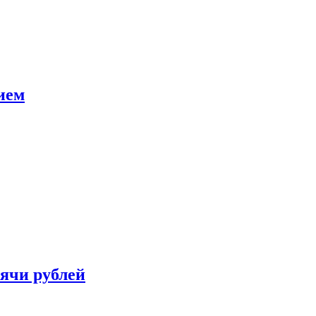
ием
сячи рублей