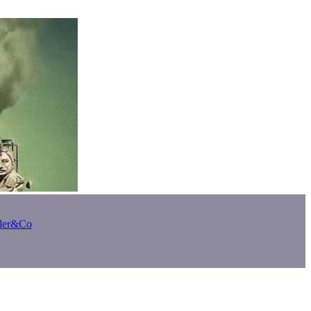
bler&Co