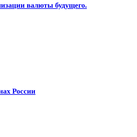
лизации валюты будущего.
нах России