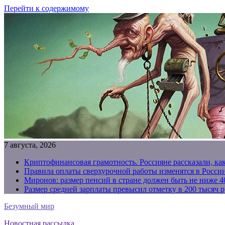
Перейти к содержимому
7 августа, 2026
Криптофинансовая грамотность. Россияне рассказали, ка
Правила оплаты сверхурочной работы изменятся в России
Миронов: размер пенсий в стране должен быть не ниже 4
Размер средней зарплаты превысил отметку в 200 тысяч р
Безумный мир
Новостная рассылка