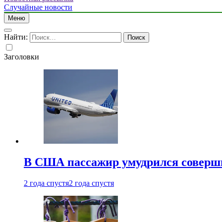
Случайные новости
Меню
Найти:
Заголовки
В США пассажир умудрился совершит
2 года спустя
2 года спустя