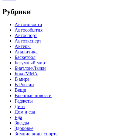
Рубрики
Автоновости
Автособытия
Автоспорт
Автоэксперт
Актеры
Аналитика
Баскетбол
Безумный мир
Биатлон/Лыжи
Бокс/MMA
В мире
В России
Вещи
Военные новости
Гаджеты
Дети
Дом и сад
Еда
Звёзды
Здоровье
Зимние виды спорта