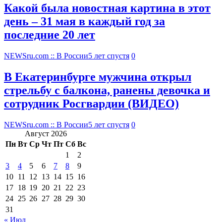
Какой была новостная картина в этот
день – 31 мая в каждый год за
последние 20 лет
NEWSru.com :: В России
5 лет спустя
0
В Екатеринбурге мужчина открыл
стрельбу с балкона, ранены девочка и
сотрудник Росгвардии (ВИДЕО)
NEWSru.com :: В России
5 лет спустя
0
Август 2026
Пн
Вт
Ср
Чт
Пт
Сб
Вс
1
2
3
4
5
6
7
8
9
10
11
12
13
14
15
16
17
18
19
20
21
22
23
24
25
26
27
28
29
30
31
« Июл