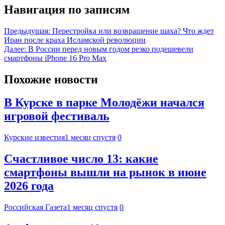
Навигация по записям
Предыдущая:
Перестройка или возвращение шаха? Что ждет
Иран после краха Исламской революции
Далее:
В России перед новым годом резко подешевели
смартфоны iPhone 16 Pro Max
Похожие новости
В Курске в парке Молодёжи начался
игровой фестиваль
Курские известия
1 месяц спустя
0
Счастливое число 13: какие
смартфоны вышли на рынок в июне
2026 года
Российская Газета
1 месяц спустя
0