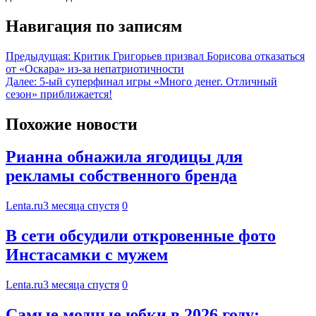
Навигация по записям
Предыдущая:
Критик Григорьев призвал Борисова отказаться
от «Оскара» из-за непатриотичности
Далее:
5-ый суперфинал игры «Много денег. Отличный
сезон» приближается!
Похожие новости
Рианна обнажила ягодицы для
рекламы собственного бренда
Lenta.ru
3 месяца спустя
0
В сети обсудили откровенные фото
Инстасамки с мужем
Lenta.ru
3 месяца спустя
0
Самые модные юбки в 2026 году: