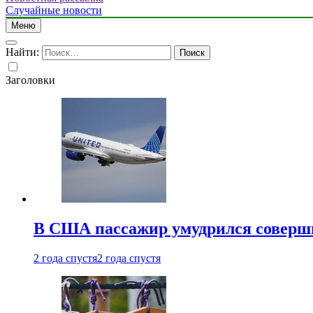
Случайные новости
Меню
Найти:
Заголовки
В США пассажир умудрился совершит
2 года спустя
2 года спустя