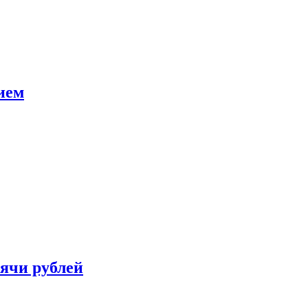
ием
сячи рублей