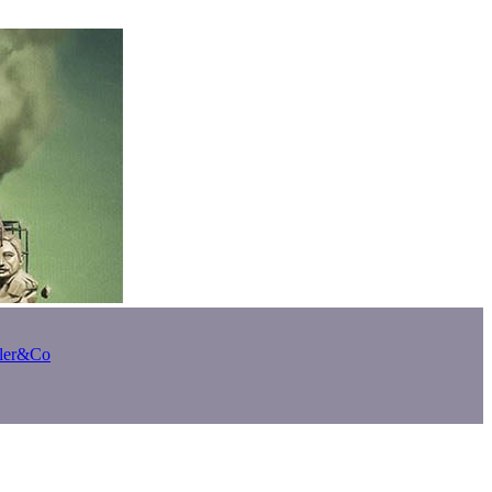
bler&Co