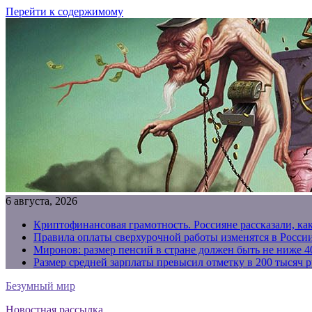
Перейти к содержимому
6 августа, 2026
Криптофинансовая грамотность. Россияне рассказали, ка
Правила оплаты сверхурочной работы изменятся в России
Миронов: размер пенсий в стране должен быть не ниже 4
Размер средней зарплаты превысил отметку в 200 тысяч р
Безумный мир
Новостная рассылка