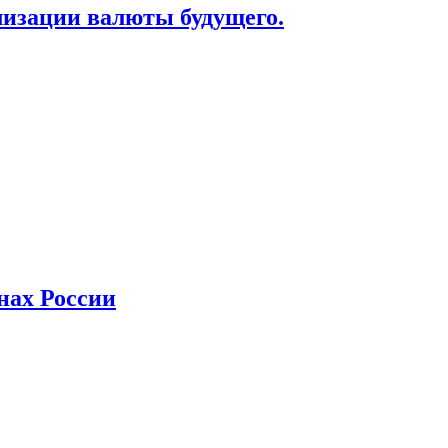
лизации валюты будущего.
нах России