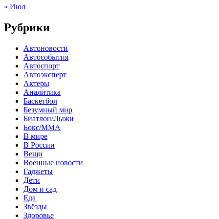
« Июл
Рубрики
Автоновости
Автособытия
Автоспорт
Автоэксперт
Актеры
Аналитика
Баскетбол
Безумный мир
Биатлон/Лыжи
Бокс/MMA
В мире
В России
Вещи
Военные новости
Гаджеты
Дети
Дом и сад
Еда
Звёзды
Здоровье