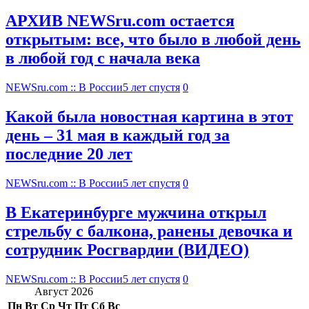
АРХИВ NEWSru.com остается
открытым: все, что было в любой день
в любой год с начала века
NEWSru.com :: В России
5 лет спустя
0
Какой была новостная картина в этот
день – 31 мая в каждый год за
последние 20 лет
NEWSru.com :: В России
5 лет спустя
0
В Екатеринбурге мужчина открыл
стрельбу с балкона, ранены девочка и
сотрудник Росгвардии (ВИДЕО)
NEWSru.com :: В России
5 лет спустя
0
Август 2026
Пн
Вт
Ср
Чт
Пт
Сб
Вс