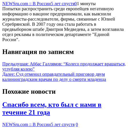
NEWSru.com :: В России
5 лет спустя
0
1 минуты
Попытки распространить среди европейцев негативную
информацию о вакцине предпринимали, как выяснили
журналисты-расследователи, фирмы, связанные с Юлией
Серебрянской. В 2007 году она стала работать в
предвыборном штабе Дмитрия Медведева, а затем возглавила
отдел рекламы в политическом департаменте "Единой
России".
Навигация по записям
Предыдущая:
Аббас Галлямов: “Колесо продолжает вращаться,
углубляя колею”
Далее:
Суд отменил оправдательный приговор двум
калининградским врачам по делу о смерти младенца
Похожие новости
Спасибо всем, кто был с нами в
течение 21 года
NEWSru.com :: В России
5 лет спустя
0