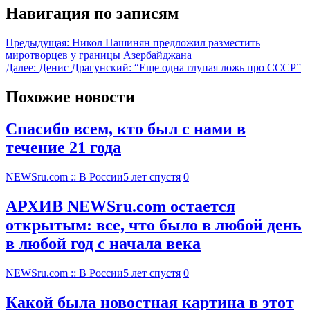
Навигация по записям
Предыдущая:
Никол Пашинян предложил разместить
миротворцев у границы Азербайджана
Далее:
Денис Драгунский: “Еще одна глупая ложь про СССР”
Похожие новости
Спасибо всем, кто был с нами в
течение 21 года
NEWSru.com :: В России
5 лет спустя
0
АРХИВ NEWSru.com остается
открытым: все, что было в любой день
в любой год с начала века
NEWSru.com :: В России
5 лет спустя
0
Какой была новостная картина в этот