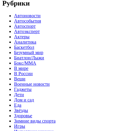
Рубрики
Автоновости
Автособытия
Автоспорт
Автоэксперт
Актеры
Аналитика
Баскетбол
Безумный мир
Биатлон/Лыжи
Бокс/MMA
В мире
В России
Вещи
Военные новости
Гаджеты
Дети
Дом и сад
Еда
Звёзды
Здоровье
Зимние виды спорта
Игры