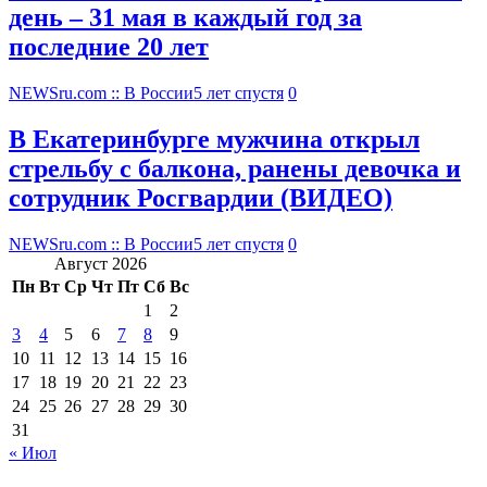
день – 31 мая в каждый год за
последние 20 лет
NEWSru.com :: В России
5 лет спустя
0
В Екатеринбурге мужчина открыл
стрельбу с балкона, ранены девочка и
сотрудник Росгвардии (ВИДЕО)
NEWSru.com :: В России
5 лет спустя
0
Август 2026
Пн
Вт
Ср
Чт
Пт
Сб
Вс
1
2
3
4
5
6
7
8
9
10
11
12
13
14
15
16
17
18
19
20
21
22
23
24
25
26
27
28
29
30
31
« Июл