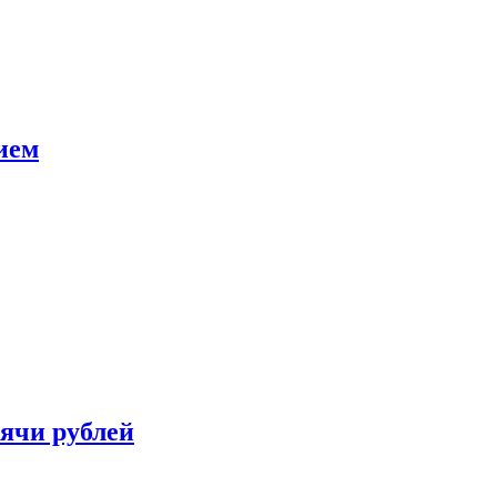
ием
сячи рублей