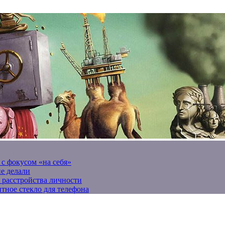
 с фокусом «на себя»
не делали
 расстройства личности
тное стекло для телефона