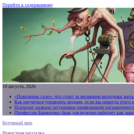
Перейти к содержимому
10 августа, 2026
«Поколение соло»: что стоит за желанием молодежи жить
Как научиться управлять людьми, если вы никогда этого 
Психолог назвала татуировки проявлением пограничного
Профессор Барматова: брак для мужчин работает как защи
Безумный мир
Новостная рассылка