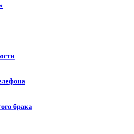
»
ности
телефона
ого брака