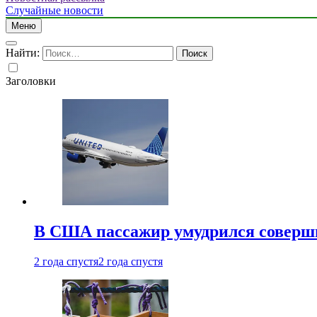
Случайные новости
Меню
Найти:
Заголовки
В США пассажир умудрился совершит
2 года спустя
2 года спустя