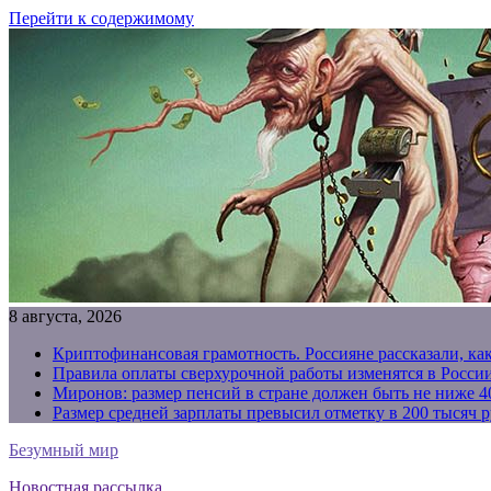
Перейти к содержимому
8 августа, 2026
Криптофинансовая грамотность. Россияне рассказали, ка
Правила оплаты сверхурочной работы изменятся в России
Миронов: размер пенсий в стране должен быть не ниже 4
Размер средней зарплаты превысил отметку в 200 тысяч р
Безумный мир
Новостная рассылка