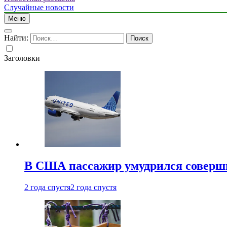
Случайные новости
Меню
Найти:
Заголовки
В США пассажир умудрился совершит
2 года спустя
2 года спустя