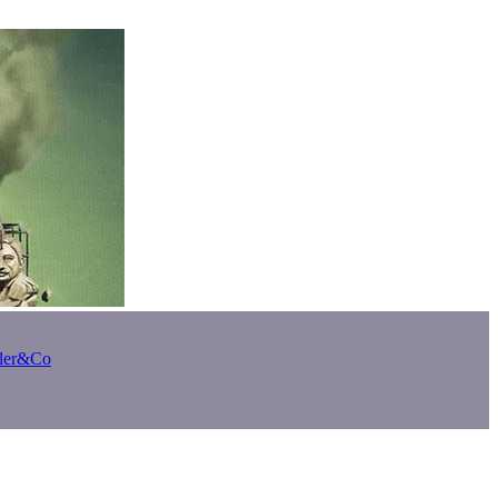
bler&Co