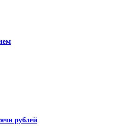
ием
сячи рублей