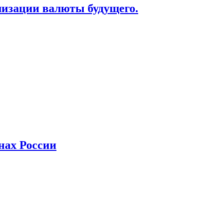
лизации валюты будущего.
нах России