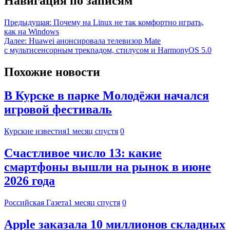
Навигация по записям
Предыдущая:
Почему на Linux не так комфортно играть,
как на Windows
Далее:
Huawei анонсировала телевизор Mate
с мультисенсорным трекпадом, стилусом и HarmonyOS 5.0
Похожие новости
В Курске в парке Молодёжи начался
игровой фестиваль
Курские известия
1 месяц спустя
0
Счастливое число 13: какие
смартфоны вышли на рынок в июне
2026 года
Российская Газета
1 месяц спустя
0
Apple заказала 10 миллионов складных