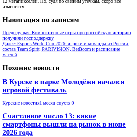
12 мегапикселей. Но, судя по свежим утечкам, скоро всё
изменится.
Навигация по записям
Предыдущая:
Компьютерные игры про российскую историю
получили господдержку
Далее:
Esports World Cup 2026: игроки и команды из России,
состав Team Spirit, PARIVISION, BetBoom и расписание
матчей
Похожие новости
В Курске в парке Молодёжи начался
игровой фестиваль
Курские известия
1 месяц спустя
0
Счастливое число 13: какие
смартфоны вышли на рынок в июне
2026 года