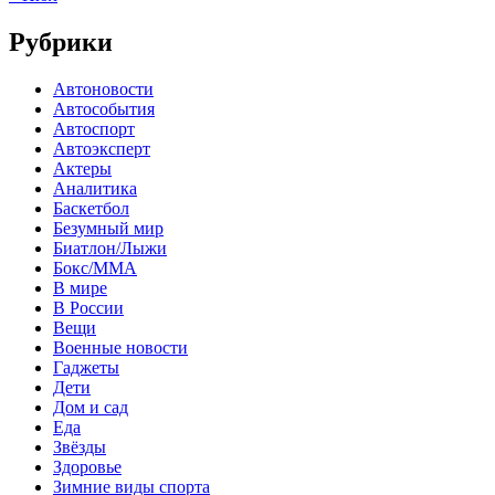
Рубрики
Автоновости
Автособытия
Автоспорт
Автоэксперт
Актеры
Аналитика
Баскетбол
Безумный мир
Биатлон/Лыжи
Бокс/MMA
В мире
В России
Вещи
Военные новости
Гаджеты
Дети
Дом и сад
Еда
Звёзды
Здоровье
Зимние виды спорта