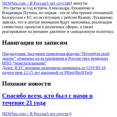
NEWSru.com :: В России
5 лет спустя
0
1 минуты
Это третья за год встреча Александра Лукашенко и
Владимира Путина, но первая - после обострения отношений
Белоруссии с ЕС из-за ситуации с рейсом Ryanair. Лукашенко
заявлял, что в центре внимания будут экономика, реализация
совместных проектов в различных сферах, а также
реагирование на внешнее давление и санкционную политику.
Навигация по записям
Предыдущая:
Заседание правления форума “Петербургский
диалог” отменено из-за признания в России трех немецких
НПО “нежелательными”
Далее:
В ЕС впервые разрешили прививать от COVID-19
подростков 12-15 лет вакциной от Pfizer/BioNTech
Похожие новости
Спасибо всем, кто был с нами в
течение 21 года
NEWSru.com :: В России
5 лет спустя
0