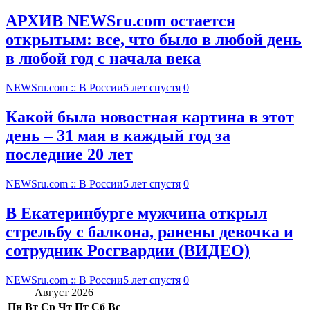
АРХИВ NEWSru.com остается
открытым: все, что было в любой день
в любой год с начала века
NEWSru.com :: В России
5 лет спустя
0
Какой была новостная картина в этот
день – 31 мая в каждый год за
последние 20 лет
NEWSru.com :: В России
5 лет спустя
0
В Екатеринбурге мужчина открыл
стрельбу с балкона, ранены девочка и
сотрудник Росгвардии (ВИДЕО)
NEWSru.com :: В России
5 лет спустя
0
Август 2026
Пн
Вт
Ср
Чт
Пт
Сб
Вс