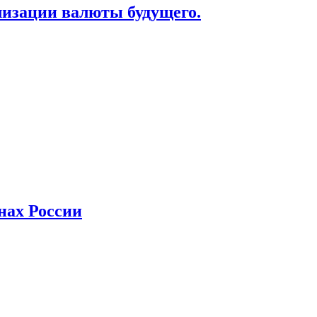
лизации валюты будущего.
нах России