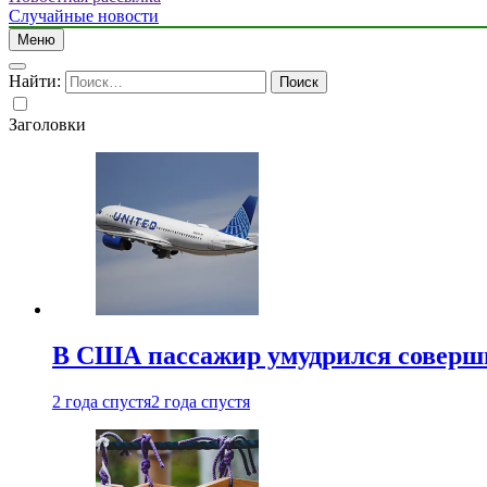
Случайные новости
Меню
Найти:
Заголовки
В США пассажир умудрился совершит
2 года спустя
2 года спустя