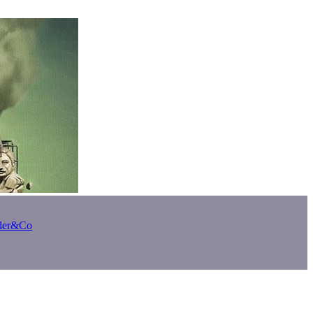
bler&Co