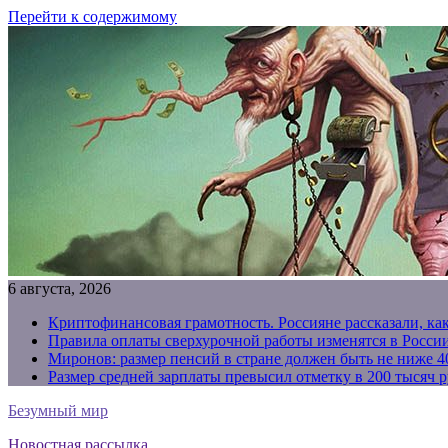
Перейти к содержимому
6 августа, 2026
Криптофинансовая грамотность. Россияне рассказали, ка
Правила оплаты сверхурочной работы изменятся в России
Миронов: размер пенсий в стране должен быть не ниже 4
Размер средней зарплаты превысил отметку в 200 тысяч р
Безумный мир
Новостная рассылка