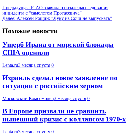
Предыдущая:
ICAO заявила о начале расследования
инцидента с “самолетом Протасевича”
Далее:
Алексей Рощин: “Луку из Сочи не выпускать”
Похожие новости
Ущерб Ирана от морской блокады
США оценили
Lenta.ru
3 месяца спустя
0
Израиль сделал новое заявление по
ситуации с российским зерном
Московский Комсомолец
3 месяца спустя
0
В Европе призвали не сравнить
нынешний кризис с коллапсом 1970-х
Lenta.ru
3 месяца спустя
0