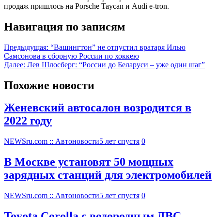
продаж пришлось на Porsche Taycan и Audi e-tron.
Навигация по записям
Предыдущая:
“Вашингтон” не отпустил вратаря Илью
Самсонова в сборную России по хоккею
Далее:
Лев Шлосберг: “России до Беларуси – уже один шаг”
Похожие новости
Женевский автосалон возродится в
2022 году
NEWSru.com :: Автоновости
5 лет спустя
0
В Москве установят 50 мощных
зарядных станций для электромобилей
NEWSru.com :: Автоновости
5 лет спустя
0
Toyota Corolla с водородным ДВС