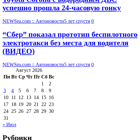
успешно прошла 24-часовую гонку
NEWSru.com :: Автоновости
5 лет спустя
0
“Сбер” показал прототип беспилотного
электротакси без места для водителя
(ВИДЕО)
NEWSru.com :: Автоновости
5 лет спустя
0
Август 2026
Пн
Вт
Ср
Чт
Пт
Сб
Вс
1
2
3
4
5
6
7
8
9
10
11
12
13
14
15
16
17
18
19
20
21
22
23
24
25
26
27
28
29
30
31
« Июл
Рубрики