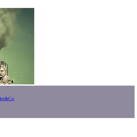
bler&Co