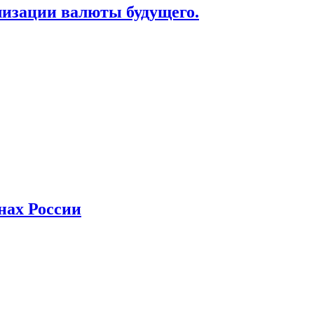
лизации валюты будущего.
нах России