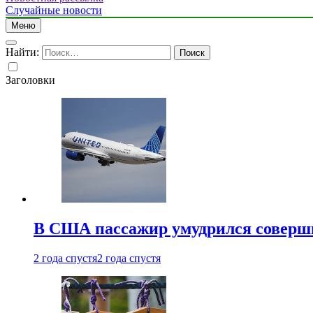
Случайные новости
Меню
Найти:
Заголовки
В США пассажир умудрился совершит
2 года спустя
2 года спустя