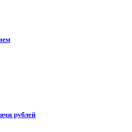
ием
сячи рублей