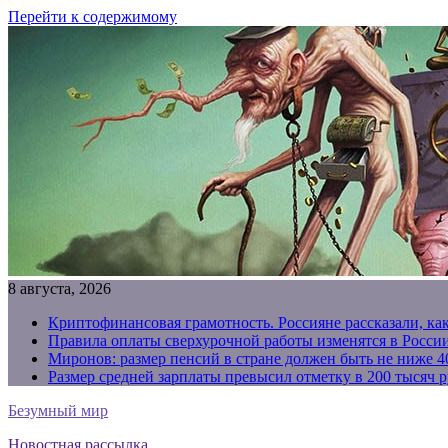
Перейти к содержимому
8 августа, 2026
Криптофинансовая грамотность. Россияне рассказали, ка
Правила оплаты сверхурочной работы изменятся в России
Миронов: размер пенсий в стране должен быть не ниже 4
Размер средней зарплаты превысил отметку в 200 тысяч р
Безумный мир
Новостная рассылка