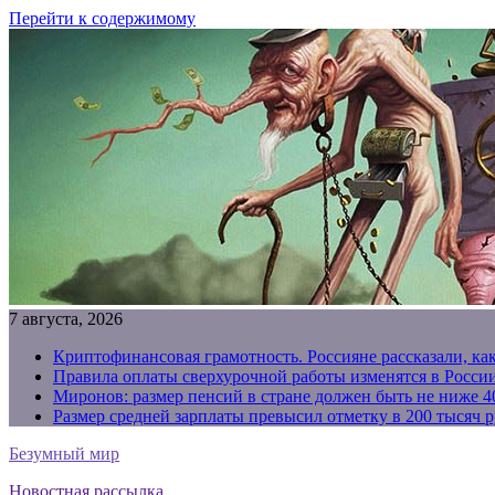
Перейти к содержимому
7 августа, 2026
Криптофинансовая грамотность. Россияне рассказали, ка
Правила оплаты сверхурочной работы изменятся в России
Миронов: размер пенсий в стране должен быть не ниже 4
Размер средней зарплаты превысил отметку в 200 тысяч р
Безумный мир
Новостная рассылка