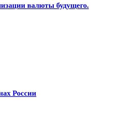
лизации валюты будущего.
нах России