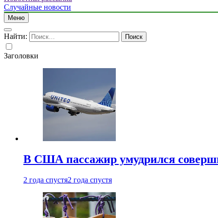
Случайные новости
Меню
Найти:
Заголовки
В США пассажир умудрился совершит
2 года спустя
2 года спустя