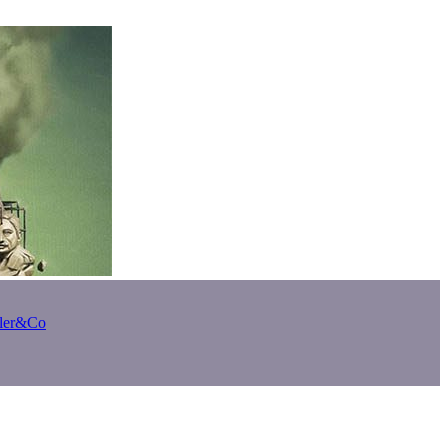
bler&Co