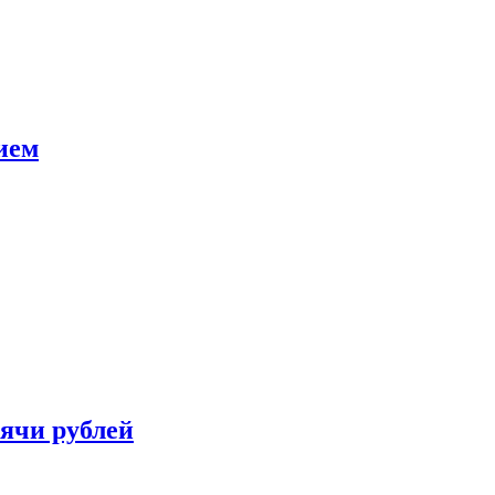
ием
сячи рублей