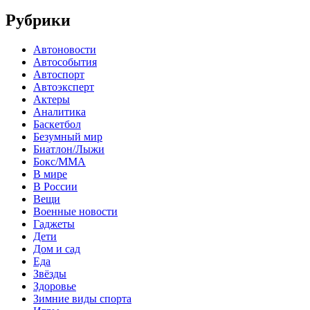
Рубрики
Автоновости
Автособытия
Автоспорт
Автоэксперт
Актеры
Аналитика
Баскетбол
Безумный мир
Биатлон/Лыжи
Бокс/MMA
В мире
В России
Вещи
Военные новости
Гаджеты
Дети
Дом и сад
Еда
Звёзды
Здоровье
Зимние виды спорта