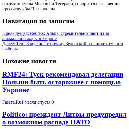
сотрудничества Москвы и Тегерана, говорится в заявлении
пресс-службы Пезешкиана.
Навигация по записям
Предыдущая:
Reuters: Альпы стремительно тают из-за
аномальной жары в Европе
Далее:
Тень Залужного: почему Зеленский в панике отменил
выборы
Похожие новости
RMF24: Туск рекомендовал делегации
Польши быть осторожнее с помощью
Украине
Газета.Ru
1 месяц спустя
0
Politico: президент Литвы предупредил
о возможном распаде НАТО