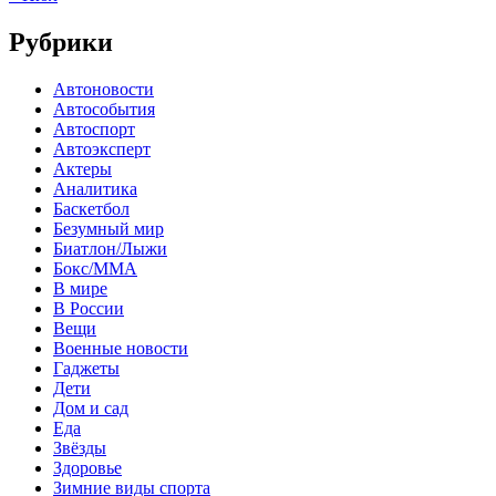
Рубрики
Автоновости
Автособытия
Автоспорт
Автоэксперт
Актеры
Аналитика
Баскетбол
Безумный мир
Биатлон/Лыжи
Бокс/MMA
В мире
В России
Вещи
Военные новости
Гаджеты
Дети
Дом и сад
Еда
Звёзды
Здоровье
Зимние виды спорта