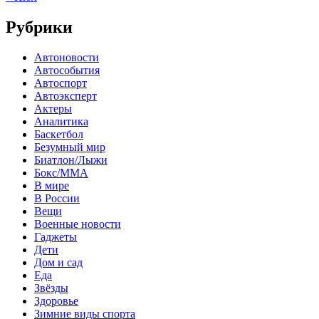
Рубрики
Автоновости
Автособытия
Автоспорт
Автоэксперт
Актеры
Аналитика
Баскетбол
Безумный мир
Биатлон/Лыжи
Бокс/MMA
В мире
В России
Вещи
Военные новости
Гаджеты
Дети
Дом и сад
Еда
Звёзды
Здоровье
Зимние виды спорта