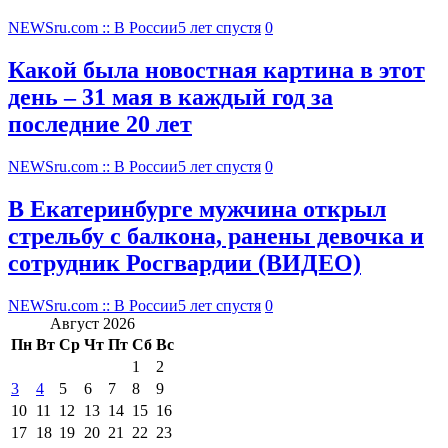
NEWSru.com :: В России
5 лет спустя
0
Какой была новостная картина в этот
день – 31 мая в каждый год за
последние 20 лет
NEWSru.com :: В России
5 лет спустя
0
В Екатеринбурге мужчина открыл
стрельбу с балкона, ранены девочка и
сотрудник Росгвардии (ВИДЕО)
NEWSru.com :: В России
5 лет спустя
0
Август 2026
Пн
Вт
Ср
Чт
Пт
Сб
Вс
1
2
3
4
5
6
7
8
9
10
11
12
13
14
15
16
17
18
19
20
21
22
23