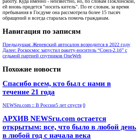
работу. Куда именно - неизвестно, но, по словам Поклонской,
ей вновь придется "носить китель". По ее словам, за время
пребывания в Госдуме она рассмотрела более 15 тысяч
обращений и всегда старалась помочь гражданам.
Навигация по записям
Предыдущая:
Женевский автосалон возродится в 2022 году
Далее:
Роскосмос запустил ракету-носитель “Союз-2.1б” с
седьмой партией спутников OneWeb
Похожие новости
Спасибо всем, кто был с нами в
течение 21 года
NEWSru.com :: В России
5 лет спустя
0
АРХИВ NEWSru.com остается
открытым: все, что было в любой день
в любой год с начала века