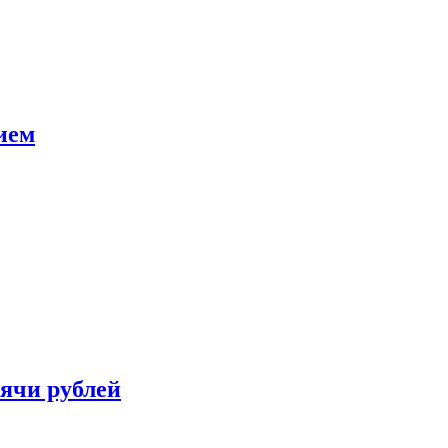
ием
сячи рублей