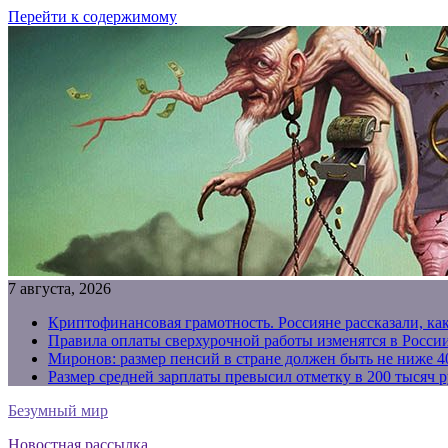
Перейти к содержимому
7 августа, 2026
Криптофинансовая грамотность. Россияне рассказали, ка
Правила оплаты сверхурочной работы изменятся в России
Миронов: размер пенсий в стране должен быть не ниже 4
Размер средней зарплаты превысил отметку в 200 тысяч р
Безумный мир
Новостная рассылка