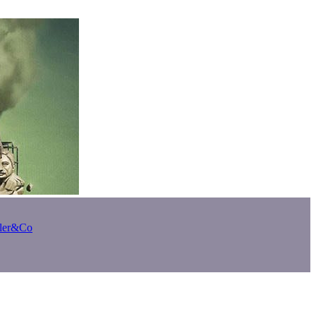
bler&Co