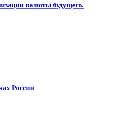
лизации валюты будущего.
нах России