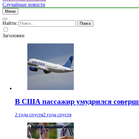
Случайные новости
Меню
Найти:
Заголовки
В США пассажир умудрился совершит
2 года спустя
2 года спустя