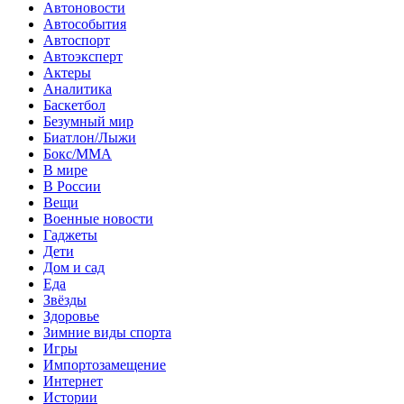
Автоновости
Автособытия
Автоспорт
Автоэксперт
Актеры
Аналитика
Баскетбол
Безумный мир
Биатлон/Лыжи
Бокс/MMA
В мире
В России
Вещи
Военные новости
Гаджеты
Дети
Дом и сад
Еда
Звёзды
Здоровье
Зимние виды спорта
Игры
Импортозамещение
Интернет
Истории