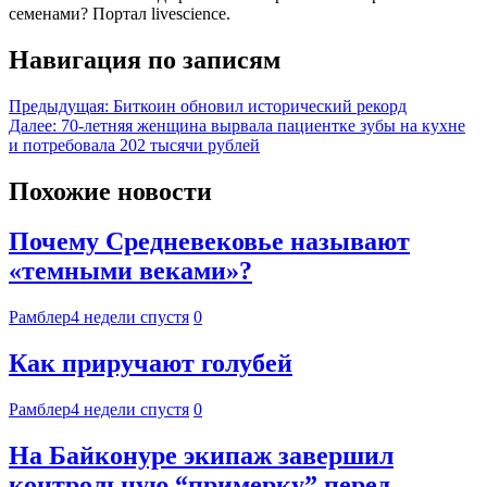
семенами? Портал livescience.
Навигация по записям
Предыдущая:
Биткоин обновил исторический рекорд
Далее:
70-летняя женщина вырвала пациентке зубы на кухне
и потребовала 202 тысячи рублей
Похожие новости
Почему Средневековье называют
«темными веками»?
Рамблер
4 недели спустя
0
Как приручают голубей
Рамблер
4 недели спустя
0
На Байконуре экипаж завершил
контрольную “примерку” перед