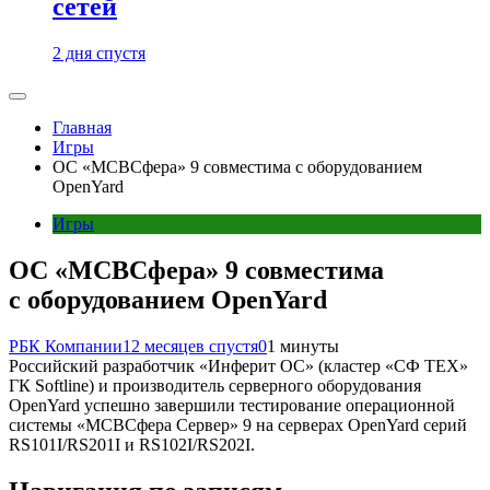
сетей
2 дня спустя
Главная
Игры
ОС «МСВСфера» 9 совместима с оборудованием
OpenYard
Игры
ОС «МСВСфера» 9 совместима
с оборудованием OpenYard
РБК Компании
12 месяцев спустя
0
1 минуты
Российский разработчик «Инферит ОС» (кластер «СФ ТЕХ»
ГК Softline) и производитель серверного оборудования
OpenYard успешно завершили тестирование операционной
системы «МСВСфера Сервер» 9 на серверах OpenYard серий
RS101I/RS201I и RS102I/RS202I.