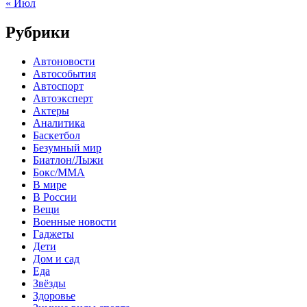
« Июл
Рубрики
Автоновости
Автособытия
Автоспорт
Автоэксперт
Актеры
Аналитика
Баскетбол
Безумный мир
Биатлон/Лыжи
Бокс/MMA
В мире
В России
Вещи
Военные новости
Гаджеты
Дети
Дом и сад
Еда
Звёзды
Здоровье