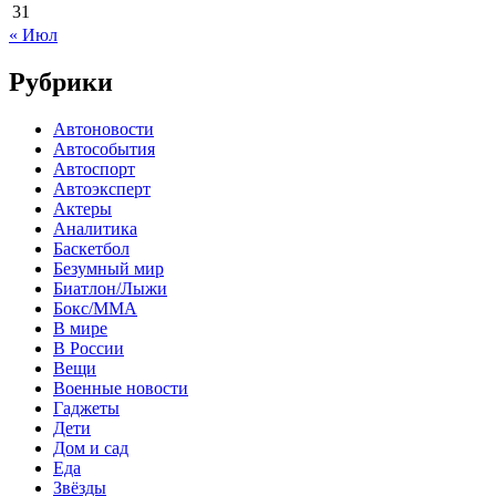
31
« Июл
Рубрики
Автоновости
Автособытия
Автоспорт
Автоэксперт
Актеры
Аналитика
Баскетбол
Безумный мир
Биатлон/Лыжи
Бокс/MMA
В мире
В России
Вещи
Военные новости
Гаджеты
Дети
Дом и сад
Еда
Звёзды