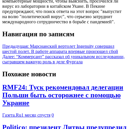
компьютерные мощности, чтобы выяснить, просочился ли
вирус из лаборатории в китайском Ухане. В Пекине
предупреждают, что поиск ответа на этот вопрос "выпустит
на волю "политический вирус", что серьезно затруднит
международного сотрудничество в борьбе с пандемией".
Навигация по записям
Предыдущая:
Марсианский вертолет Ingenuity совершил
шестой полет. В работе аппарата впервые произошел сбой
Далее:
“Коммерсант” рассказал об уникальном исследовании,
сыгравшем важную роль в деле Фургала
Похожие новости
RMF24: Туск рекомендовал делегации
Польши быть осторожнее с помощью
Украине
Газета.Ru
1 месяц спустя
0
Politico: президент Литвы предупредил