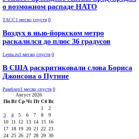
о возможном распаде НАТО
ТАСС
1 месяц спустя
0
Воздух в нью-йоркском метро
раскалился до плюс 36 градусов
Lenta.ru
1 месяц спустя
0
В США раскритиковали слова Бориса
Джонсона о Путине
Рамблер
1 месяц спустя
0
Август 2026
Пн
Вт
Ср
Чт
Пт
Сб
Вс
1
2
3
4
5
6
7
8
9
10
11
12
13
14
15
16
17
18
19
20
21
22
23
24
25
26
27
28
29
30