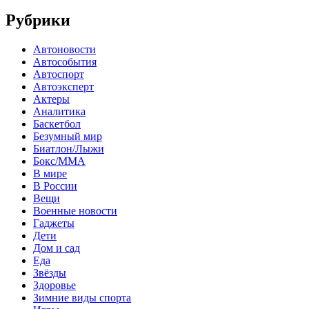
Рубрики
Автоновости
Автособытия
Автоспорт
Автоэксперт
Актеры
Аналитика
Баскетбол
Безумный мир
Биатлон/Лыжи
Бокс/MMA
В мире
В России
Вещи
Военные новости
Гаджеты
Дети
Дом и сад
Еда
Звёзды
Здоровье
Зимние виды спорта