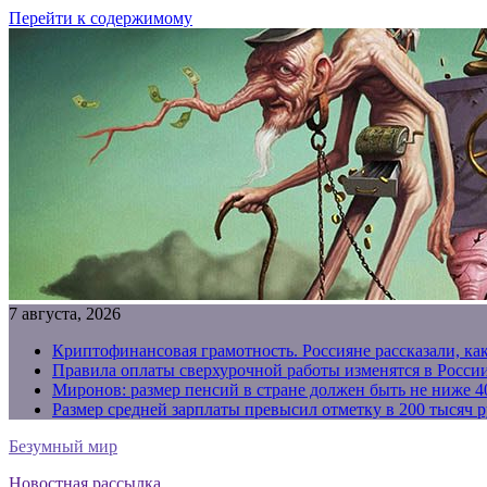
Перейти к содержимому
7 августа, 2026
Криптофинансовая грамотность. Россияне рассказали, ка
Правила оплаты сверхурочной работы изменятся в России
Миронов: размер пенсий в стране должен быть не ниже 4
Размер средней зарплаты превысил отметку в 200 тысяч р
Безумный мир
Новостная рассылка