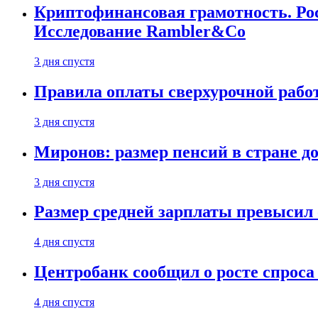
Криптофинансовая грамотность. Рос
Исследование Rambler&Co
3 дня спустя
Правила оплаты сверхурочной работ
3 дня спустя
Миронов: размер пенсий в стране д
3 дня спустя
Размер средней зарплаты превысил о
4 дня спустя
Центробанк сообщил о росте спроса
4 дня спустя