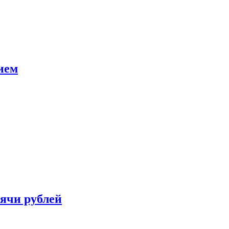
ием
сячи рублей