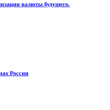
лизации валюты будущего.
нах России