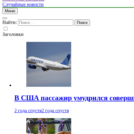
Случайные новости
Меню
Найти:
Заголовки
В США пассажир умудрился совершит
2 года спустя
2 года спустя