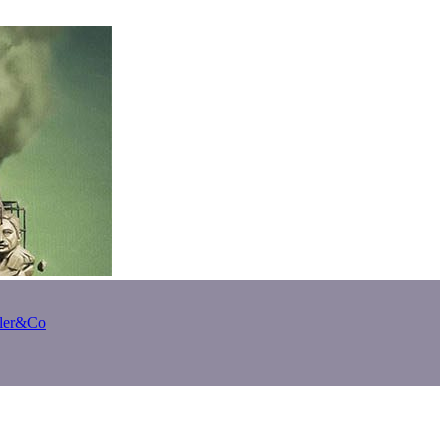
bler&Co