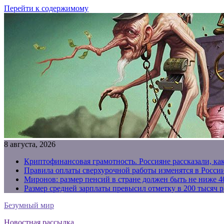
Перейти к содержимому
8 августа, 2026
Криптофинансовая грамотность. Россияне рассказали, ка
Правила оплаты сверхурочной работы изменятся в России
Миронов: размер пенсий в стране должен быть не ниже 4
Размер средней зарплаты превысил отметку в 200 тысяч р
Безумный мир
Новостная рассылка