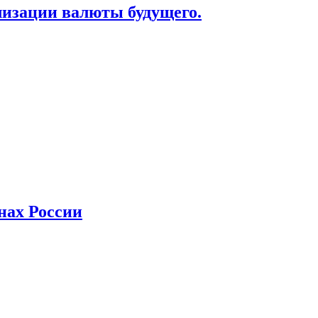
лизации валюты будущего.
нах России