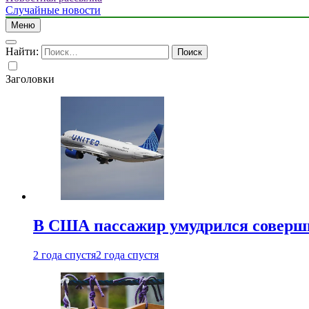
Случайные новости
Меню
Найти:
Заголовки
В США пассажир умудрился совершит
2 года спустя
2 года спустя