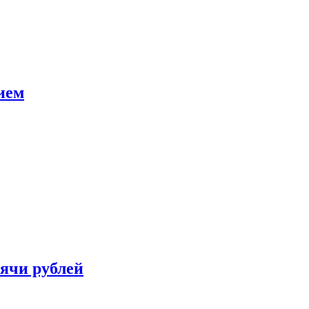
ием
сячи рублей