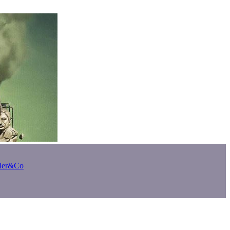
bler&Co