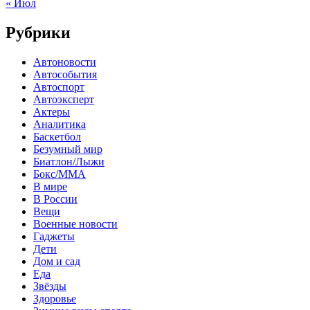
« Июл
Рубрики
Автоновости
Автособытия
Автоспорт
Автоэксперт
Актеры
Аналитика
Баскетбол
Безумный мир
Биатлон/Лыжи
Бокс/MMA
В мире
В России
Вещи
Военные новости
Гаджеты
Дети
Дом и сад
Еда
Звёзды
Здоровье