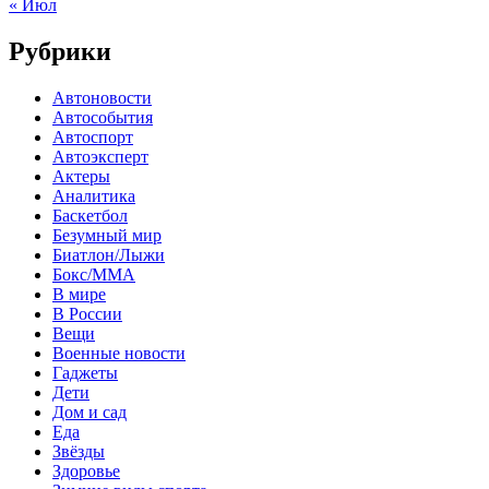
« Июл
Рубрики
Автоновости
Автособытия
Автоспорт
Автоэксперт
Актеры
Аналитика
Баскетбол
Безумный мир
Биатлон/Лыжи
Бокс/MMA
В мире
В России
Вещи
Военные новости
Гаджеты
Дети
Дом и сад
Еда
Звёзды
Здоровье