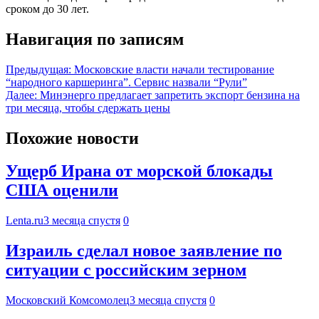
сроком до 30 лет.
Навигация по записям
Предыдущая:
Московские власти начали тестирование
“народного каршеринга”. Сервис назвали “Рули”
Далее:
Минэнерго предлагает запретить экспорт бензина на
три месяца, чтобы сдержать цены
Похожие новости
Ущерб Ирана от морской блокады
США оценили
Lenta.ru
3 месяца спустя
0
Израиль сделал новое заявление по
ситуации с российским зерном
Московский Комсомолец
3 месяца спустя
0