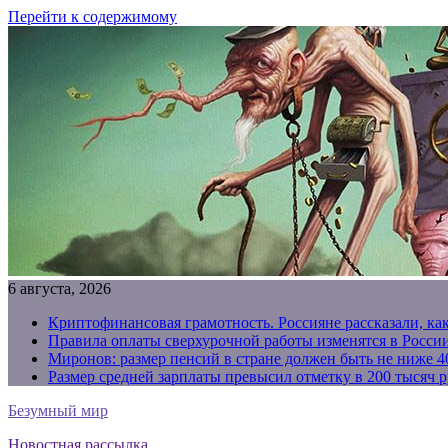
Перейти к содержимому
6 августа, 2026
Криптофинансовая грамотность. Россияне рассказали, ка
Правила оплаты сверхурочной работы изменятся в России
Миронов: размер пенсий в стране должен быть не ниже 4
Размер средней зарплаты превысил отметку в 200 тысяч р
Безумный мир
Новостная рассылка