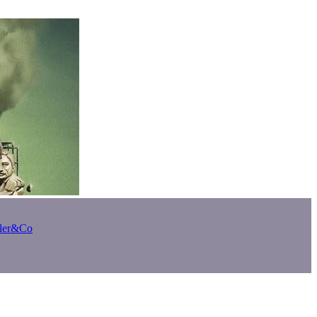
bler&Co