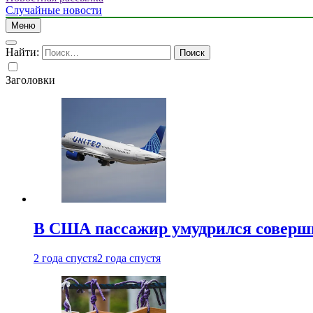
Случайные новости
Меню
Найти:
Заголовки
В США пассажир умудрился совершит
2 года спустя
2 года спустя