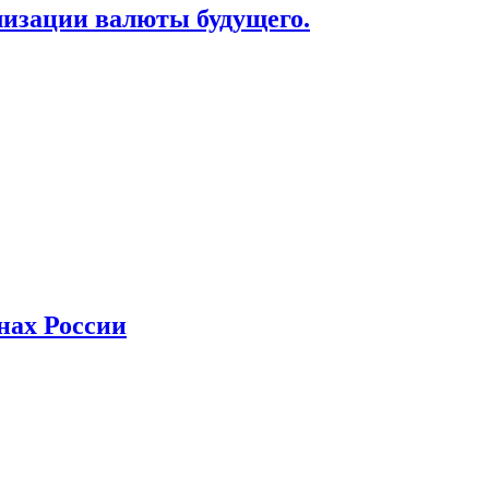
лизации валюты будущего.
нах России