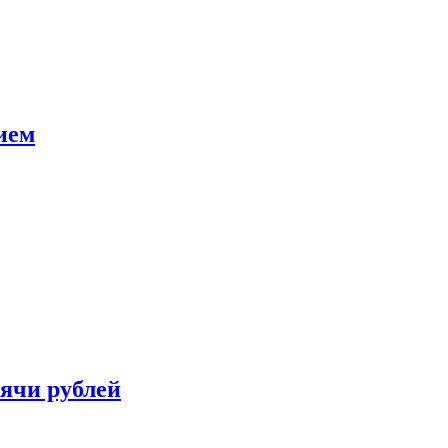
ием
сячи рублей