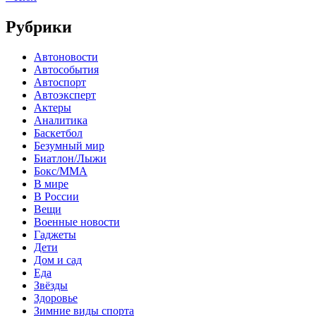
Рубрики
Автоновости
Автособытия
Автоспорт
Автоэксперт
Актеры
Аналитика
Баскетбол
Безумный мир
Биатлон/Лыжи
Бокс/MMA
В мире
В России
Вещи
Военные новости
Гаджеты
Дети
Дом и сад
Еда
Звёзды
Здоровье
Зимние виды спорта