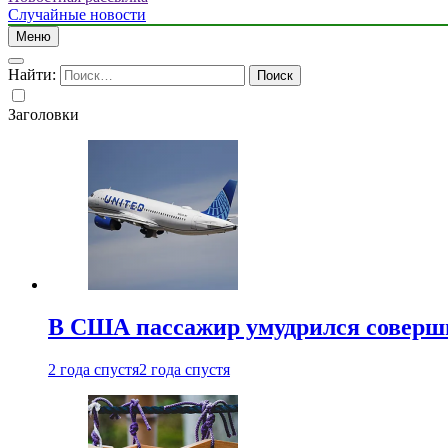
Случайные новости
Меню
Найти:
Заголовки
В США пассажир умудрился совершит
2 года спустя
2 года спустя