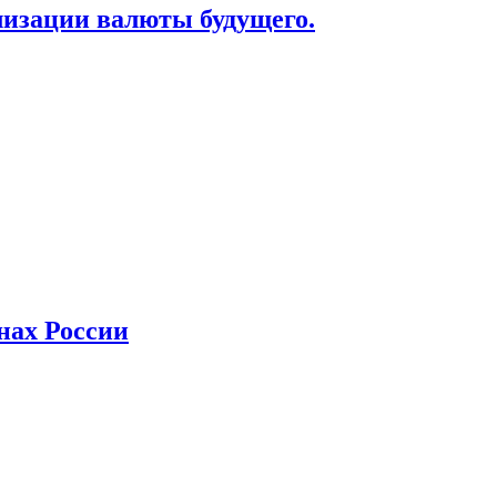
лизации валюты будущего.
нах России