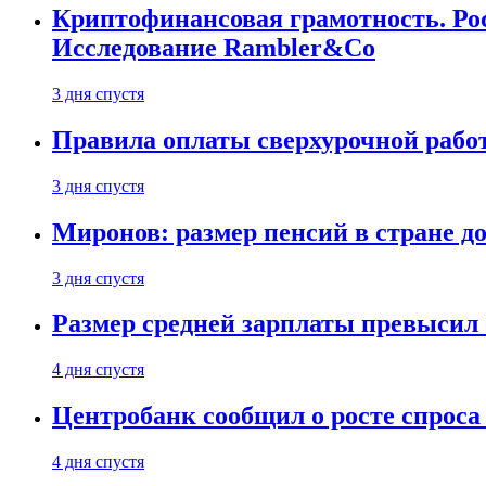
Криптофинансовая грамотность. Рос
Исследование Rambler&Co
3 дня спустя
Правила оплаты сверхурочной работ
3 дня спустя
Миронов: размер пенсий в стране д
3 дня спустя
Размер средней зарплаты превысил о
4 дня спустя
Центробанк сообщил о росте спроса
4 дня спустя