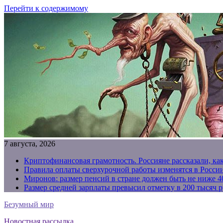
Перейти к содержимому
7 августа, 2026
Криптофинансовая грамотность. Россияне рассказали, ка
Правила оплаты сверхурочной работы изменятся в России
Миронов: размер пенсий в стране должен быть не ниже 4
Размер средней зарплаты превысил отметку в 200 тысяч р
Безумный мир
Новостная рассылка