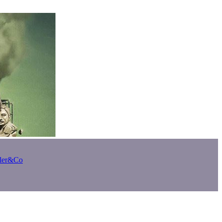
bler&Co