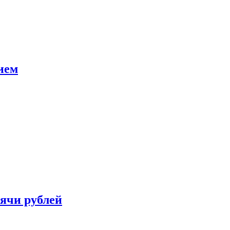
ием
сячи рублей