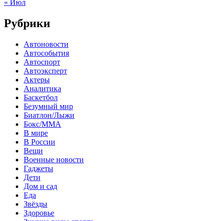
« Июл
Рубрики
Автоновости
Автособытия
Автоспорт
Автоэксперт
Актеры
Аналитика
Баскетбол
Безумный мир
Биатлон/Лыжи
Бокс/MMA
В мире
В России
Вещи
Военные новости
Гаджеты
Дети
Дом и сад
Еда
Звёзды
Здоровье