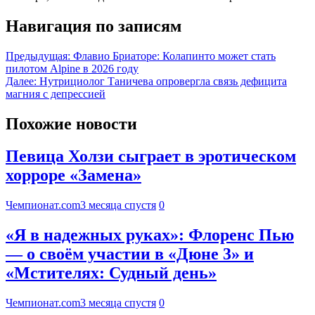
Навигация по записям
Предыдущая:
Флавио Бриаторе: Колапинто может стать
пилотом Alpine в 2026 году
Далее:
Нутрициолог Таничева опровергла связь дефицита
магния с депрессией
Похожие новости
Певица Холзи сыграет в эротическом
хорроре «Замена»
Чемпионат.com
3 месяца спустя
0
«Я в надежных руках»: Флоренс Пью
— о своём участии в «Дюне 3» и
«Мстителях: Судный день»
Чемпионат.com
3 месяца спустя
0