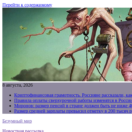
Перейти к содержимому
8 августа, 2026
Криптофинансовая грамотность. Россияне рассказали, ка
Правила оплаты сверхурочной работы изменятся в России
Миронов: размер пенсий в стране должен быть не ниже 4
Размер средней зарплаты превысил отметку в 200 тысяч р
Безумный мир
Новостная рассылка