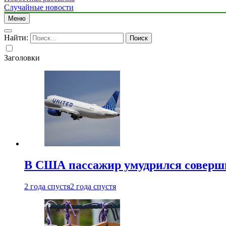
Случайные новости
Меню
Найти:
Заголовки
В США пассажир умудрился совершит
2 года спустя
2 года спустя