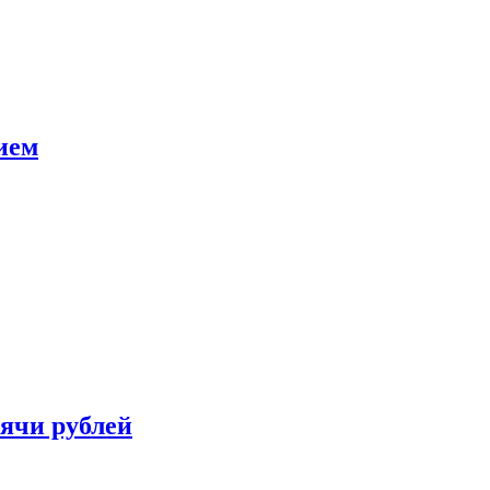
ием
сячи рублей