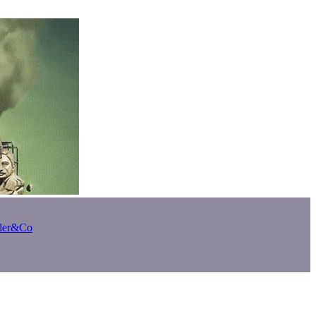
bler&Co