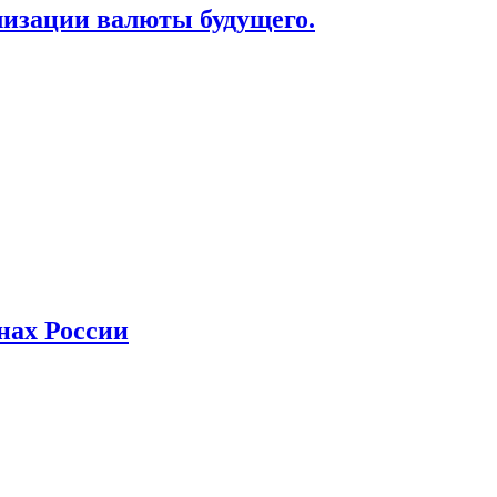
лизации валюты будущего.
нах России